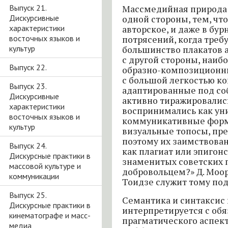
Выпуск 21.
Массмедийная природа 
Дискурсивные
одной стороны, тем, что
характеристики
авторское, и даже в бу
восточных языков и
потрясений, когда треб
культур
большинство плакатов а
с другой стороны, наиб
Выпуск 22.
образно-композиционн
с большой легкостью ко
Выпуск 23.
адаптированные под со
Дискурсивные
активно тиражировалис
характеристики
воспринимались как ун
восточных языков и
коммуникативные форму
культур
визуальные топосы, пр
поэтому их заимствова
Выпуск 24.
как плагиат или эпигонс
Дискурсные практики в
знаменитых советских п
массовой культуре и
добровольцем?» Д. Моора
коммуникации
Тоидзе служит тому по
Выпуск 25.
Семантика и синтаксис 
Дискурсные практики в
интерпретируется с об
кинематографе и масс-
прагматического аспект
медиа