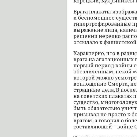
Корецкий, Кукрыниксы и
Врага плакаты изобража
и беспомощное существ
гипертрофированные пр
выражение лица, налич
решении нередко распо
отсылало к фашистской 
Характерно, что в разн
врага на агитационных 
первый период войны е
обезличенным, некой «ч
которой можно усмотре
воплощение Смерти, н
страшные дела. В пос
на советских плакатах 
существо, многоголовую
быть обязательно уничт
призывал не просто к б
врагом, а говорил о бо
составляющей – войне С