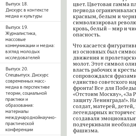
Выпуск 18.
цвет. Цветовая гамма п
Дискурс в контексте
периода ограничивалас
медиа и культуры
красным, белым и черн
символизировал револю
Выпуск 19.
кровь, белый – мир и чи
Журналистика,
опасность.
массовые
Что касается фигуратив
коммуникации и медиа:
из основных был симво
взгляд молодых
движения и пролетарско
исследователей
молот. Этот символ оли
Выпуск 20.
власть рабочих и кресть
Спецвыпуск. Дискурс
сопровождался фразами
современных масс-
единство советского на
медиа в перспективе
фронта! Все для Победы
теории, социальной
«Отстоим Москву», «За Р
практики и
защиту Ленинграда!». Н
образования:
солдат, матерей, детей
материалы
легендарных историчес
международнойнаучно-
создавали эмоциональну
практической
подчеркивали необходи
конференции
фашизма.