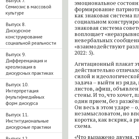
Выпуск 7.
эмоциональное состоян
Семиозис в массовой
формирование патриотич
культуре
как знаковая система пл
социальном конструиро
Выпуск 8.
знаковая система совет
Дискурсное
воплощает «неразрывно
конструирование
невербальных сообщений
социальной реальности
«взаимодействуют разл
2022: 5).
Выпуск 9.
Дифференциация и
Агитационный плакат э
креолизация в
действительно отличалс
дискурсных практиках
силой и идеологической
задача – выйти из ряда,
Выпуск 10.
листов, афиш, объявлен
Интерпретация
стены. И то, что хочет, 
(мульти)медийных
один прием, без разжё
форм дискурса
Он весь в этом ударе –
незамысловатом, но вп
Выпуск 11.
коротка, как вскрик, а 
Институциональные
схема.
дискурсные практики
«Что выражено двумя, т
Выпуск 12.