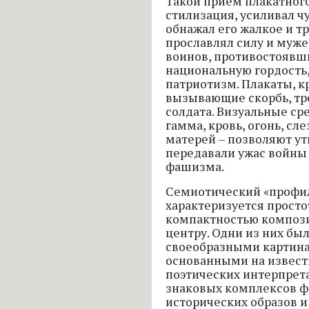
Такой приём плакатного
стилизация, усиливал чу
обнажал его жалкое и т
прославлял силу и муже
воинов, противостоявш
национальную гордость,
патриотизм. Плакаты, к
вызывающие скорбь, тр
солдата. Визуальные ср
гамма, кровь, огонь, сл
матерей – позволяют ут
передавали ужас войны
фашизма.
Семиотический «профил
характеризуется просто
компактностью компози
центру. Одни из них бы
своеобразными картина
основанными на извест
поэтических интерпрет
знаковых комплексов ф
исторических образов и