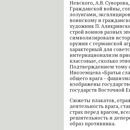
Невского, А.В. Суворова,
Гражданской войны, с
лозунгами, эксплициро
воинскому и гражданско
художник П. Алякринск
строй воинов разных эп
символизировали истор
оружия с германской аг
характерный для совет
интернационализм прио
классовые, сколько этн
Подтверждением тому с
Иноземцева «Братья сла
общего врага – фашизма
изображены государств
государств Восточной Е
Сюжеты плакатов, отра
деятельность врага, ст
страх перед врагом, все
решительность и депер
образ противника.