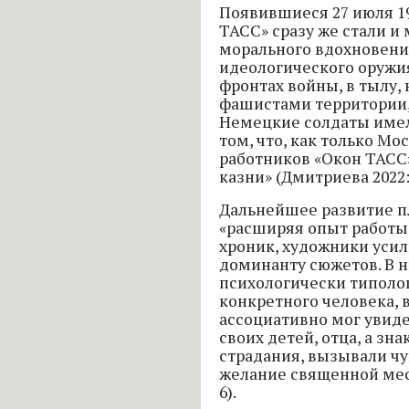
Появившиеся 27 июля 19
ТАСС» сразу же стали 
морального вдохновени
идеологического оружия
фронтах войны, в тылу,
фашистами территории, 
Немецкие солдаты имел
том, что, как только Мос
работников «Окон ТАСС
казни» (Дмитриева 2022: 
Дальнейшее развитие пл
«расширяя опыт работы
хроник, художники уси
доминанту сюжетов. В н
психологически типоло
конкретного человека, 
ассоциативно мог увидет
своих детей, отца, а з
страдания, вызывали чу
желание священной мес
6).