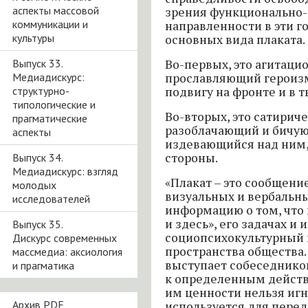
аспекты массовой
зрения функционально
коммуникации и
направленности в эти г
культуры
основных вида плаката.
Выпуск 33.
Во-первых, это агитаци
Медиадискурс:
прославляющий героиз
структурно-
подвигу на фронте и в т
типологические и
Во-вторых, это сатириче
прагматические
разоблачающий и бичую
аспекты
издевающийся над ним,
стороны.
Выпуск 34.
Медиадискурс: взгляд
«Плакат – это сообщени
молодых
визуальных и вербальн
исследователей
информацию о том, что 
и здесь», его задачах и 
Выпуск 35.
социопсихокультурный 
Дискурс современных
пространства общества.
массмедиа: аксиология
выступает собеседнико
и прагматика
к определенным дейст
им ценности нельзя игн
Архив PDF
используется для пере