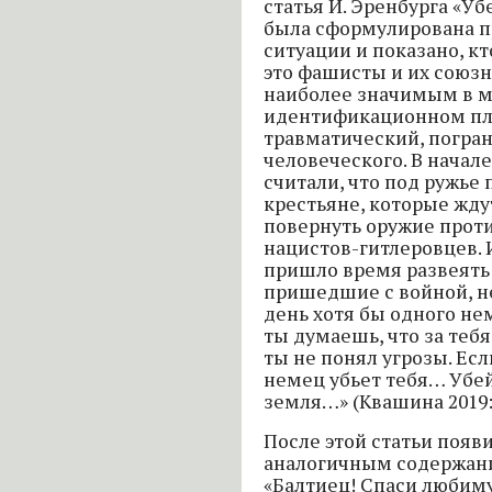
статья И. Эренбурга «Уб
была сформулирована п
ситуации и показано, кто
это фашисты и их союзн
наиболее значимым в м
идентификационном пла
травматический, погра
человеческого. В начал
считали, что под ружье
крестьяне, которые жду
повернуть оружие проти
нацистов-гитлеровцев. И
пришло время развеять
пришедшие с войной, не
день хотя бы одного нем
ты думаешь, что за тебя
ты не понял угрозы. Ес
немец убьет тебя… Убей
земля…» (Квашина 2019: 
После этой статьи появ
аналогичным содержание
«Балтиец! Спаси любиму