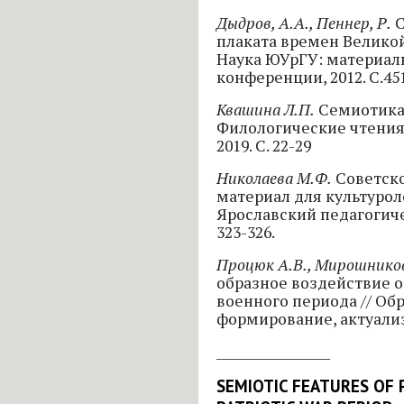
Дыдров, А.А., Пеннер, Р.
С
плаката времен Велико
Наука ЮУрГУ: материал
конференции, 2012. С.45
Квашина Л.П.
Семиотика п
Филологические чтения: 
2019. С. 22-29
Николаева М.Ф.
Советско
материал для культурол
Ярославский педагогичес
323-326.
Процюк А.В., Мирошнико
образное воздействие о
военного периода // Об
формирование, актуализац
__________________
SEMIOTIC FEATURES OF 