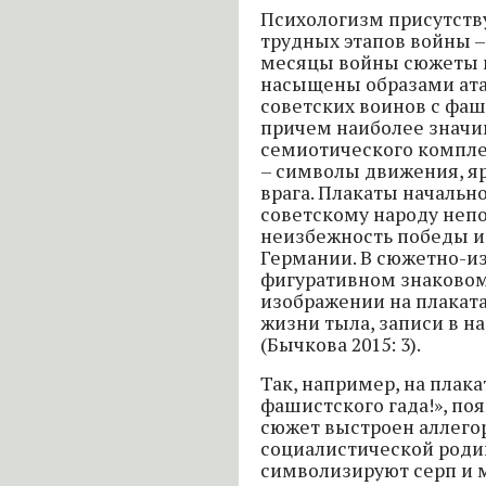
Психологизм присутству
трудных этапов войны – 1
месяцы войны сюжеты г
насыщены образами ата
советских воинов с фа
причем наиболее знач
семиотического компле
– символы движения, я
врага. Плакаты начальн
советскому народу неп
неизбежность победы и
Германии. В сюжетно-и
фигуративном знаковом 
изображении на плакат
жизни тыла, записи в на
(Бычкова 2015: 3).
Так, например, на плака
фашистского гада!», поя
сюжет выстроен аллего
социалистической роди
символизируют серп и м