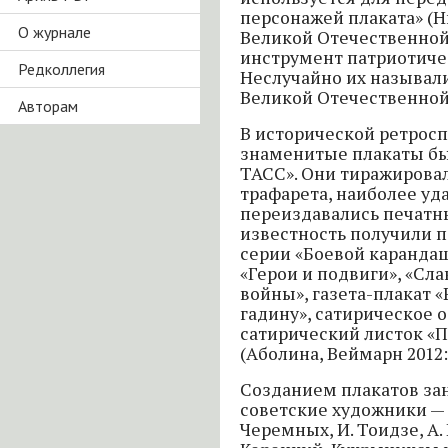
персонажей плаката» (Ни
О журнале
Великой Отечественной
инструмент патриотиче
Редколлегия
Неслучайно их называл
Великой Отечественной
Авторам
В исторической ретрос
знаменитые плакаты бы
ТАСС». Они тиражирова
трафарета, наиболее уд
переиздавались печатн
известность получили 
серии «Боевой карандаш
«Герои и подвиги», «Сл
войны», газета-плакат
гадину», сатирическое 
сатирический листок «П
(Аболина, Веймарн 2012: 
Созданием плакатов за
советские художники — Д
Черемных, И. Тоидзе, А. 