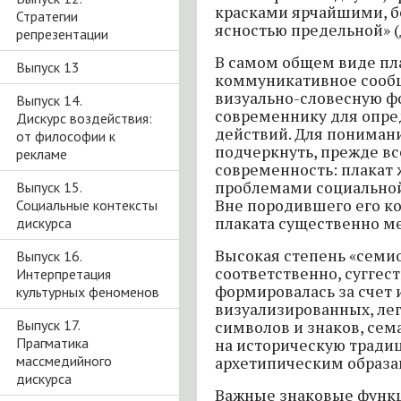
красками ярчайшими, бе
Стратегии
ясностью предельной» (Д
репрезентации
В самом общем виде пл
Выпуск 13
коммуникативное сообщ
визуально-словесную ф
Выпуск 14.
современнику для опре
Дискурс воздействия:
действий. Для пониман
от философии к
подчеркнуть, прежде вс
рекламе
современность: плакат
проблемами социальной
Выпуск 15.
Вне породившего его ко
Социальные контексты
плаката существенно м
дискурса
Высокая степень «семио
Выпуск 16.
соответственно, суггес
Интерпретация
формировалась за счет
культурных феноменов
визуализированных, ле
Выпуск 17.
символов и знаков, сем
Прагматика
на историческую традиц
массмедийного
архетипическим образа
дискурса
Важные знаковые функц