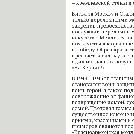
– кремлевской стены и 
Битва за Москву и Стал
только переломными мо
закрепив превосходство
послужили переломным
искусстве. Меняется нас
появляется юмор и еще
в Победу. Образ врага 
престаёт вселять ужас,
один из главных лозунго
«На Берлин!».
В 1944 – 1945 гг. главны
становится воин-защитн
воин-герой, а также по
освобождение от фашист
возвращение домой, до
семей. Цветовая гамма
существенное изменени
яркими, красочными и 
примеров являются пла
«Красноармейская метла