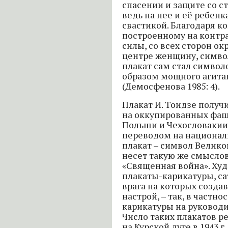
спасении и защите со с
ведь на нее и её ребен
свастикой. Благодаря 
построенному на контр
силы, со всех сторон 
центре женщину, симв
плакат сам стал симво
образом мощного агита
(Демосфенова 1985: 4).
Плакат И. Тоидзе получ
на оккупированных фа
Польши и Чехословакии,
переводом на национал
плакат – символ Велико
несет такую же смыслов
«Священная война». Ху
плакаты-карикатуры, с
врага на которых созд
настрой, – так, в частн
карикатуры на руководи
Число таких плакатов р
на Курской дуге в 1943 г.