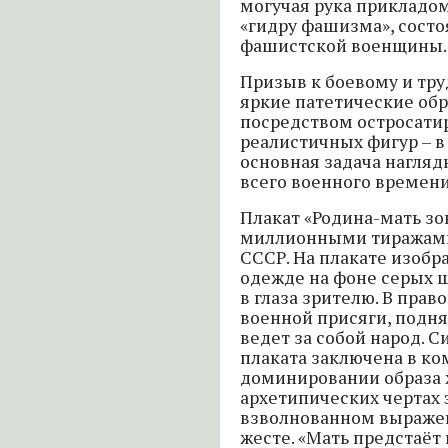
могучая рука прикладо
«гидру фашизма», сост
фашистской военщины.
Призыв к боевому и тру
яркие патетические обр
посредством остросатир
реалистичных фигур – в
основная задача нагляд
всего военного времени
Плакат «Родина-мать зов
миллионными тиражами 
СССР. На плакате изобр
одежде на фоне серых 
в глаза зрителю. В прав
военной присяги, подня
ведет за собой народ. С
плаката заключена в к
доминировании образа
архетипических чертах э
взволнованном выраже
жесте. «Мать предстаёт