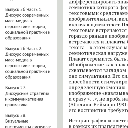
дифференцировать знак
семиотика которого фо
Выпуск 26 Часть 1.
текстовыми средствами
Дискурс современных
изобразительными, вк
масс-медиа в
включающими текст. П
перспективе теории,
текстовые встречаются 
социальной практики и
гораздо раньше изобраз
образования
встречаются и плакаты 
текста – в этом случае 
Выпуск 26 Часть 2.
семиотическая нагружен
Дискурс современных
Плакат стремится быть 
масс-медиа в
«Изображение как знак 
перспективе теории,
схватывается взглядом
социальной практики и
оно симультанно. Его си
образования
способности стимулиров
определенную эмоцию. К
Выпуск 27.
изображение «навязыва
Дискурсные стратегии
и сразу <…>, не дробя н
и коммуникативная
(Аболина, Веймарн 1981: 
прагматика
его восприятия требует
Выпуск 28.
Историография «советс
Визуальные
в рамках их прагматиче
инструменты дискурса: