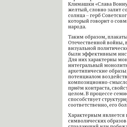
Климашки «Слава Воину
желтый, словно залит с
солнца – герб Советског
который говорит о совм
народа.
Таким образом, плакат
Отечественной войны,
визуальной политическ
были эффективным инс
Для них характерны мо
интегральный монолитн
архетипические образ
потенциалом воздейств
композиционно-смысло
приём контраста, свой
целом. В процессе семи
способствует структур
соответственно, его бо
Характерным является 
символических образов:
страдающий или побежд