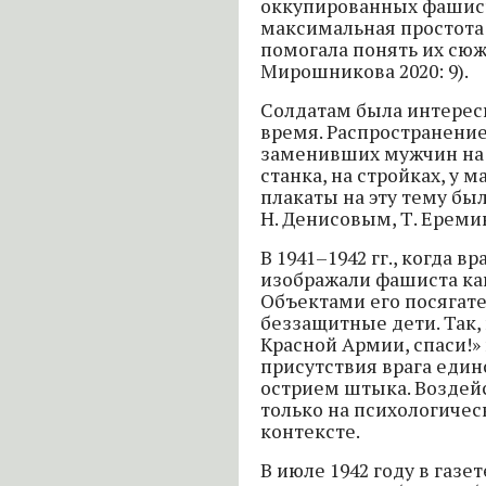
оккупированных фашист
максимальная простота
помогала понять их сю
Мирошникова 2020: 9).
Солдатам была интерес
время. Распространени
заменивших мужчин на п
станка, на стройках, у 
плакаты на эту тему бы
Н. Денисовым, Т. Ереми
В 1941–1942 гг., когда в
изображали фашиста как
Объектами его посягат
беззащитные дети. Так, 
Красной Армии, спаси!»
присутствия врага еди
острием штыка. Воздей
только на психологиче
контексте.
В июле 1942 году в газе