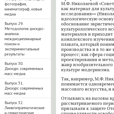
М.Ф. Николаевой «Совет
фотография,
как материал для культ
кинематограф, новые
исследования»» (Никола
медиа
идеологическую основу 
Выпуск 29.
обоснование эвристиче
Методология дискурс-
культурологического и
анализа:
материалов и приходит
междисциплинарные
комплексного изучения
поиски и
плаката, который поним
экспериментальные
производства и в то ж
результаты
процесс; как сфера соц
проектирования и метод
Выпуск 30.
жанр изобразительного
Дискурс современных
культуре модернизма.
масс-медиа
Так, например, М.Ф. Ни
Выпуск 31.
понимается одновремен
Дискурс современных
массового искусства, и 
масс-медиа
Отзываясь на вызовы в
Выпуск 32.
рассматриваемого пери
Линвгопрагматические
призывали к защите Оте
и семиотические
справедливости освобо