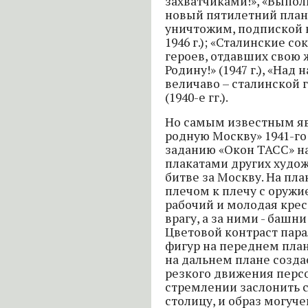
захватчиками!», «Выпо
новый пятилетний план
уничтожим, подпиской 
1946 г.); «Сталинские с
героев, отдавших свою 
Родину!» (1947 г.), «Над
величаво – сталинской г
(1940-е гг.).
Но самым известным яв
родную Москву» 1941-го
заданию «Окон ТАСС» на
плакатами других худо
битве за Москву. На пл
плечом к плечу с оружие
рабочий и молодая крес
врагу, а за ними - башн
Цветовой контраст пар
фигур на переднем план
на дальнем плане созд
резкого движения перс
стремлении заслонить 
столицу, и образ могуч