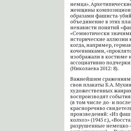
немца». Архетипические
женщины композиционн
образами фашиста-убий
объединение в этих пла
ненависти понятий «фаш
«Семиотически значим
исторические аллюзии 
когда, например, герма
кочевниками, «проклято
изображали в костюме 
ассоциативно подчерки
(Николаева 2012: 8).
Важнейшим сражениям 
свои плакаты Б.А. Мухи
художественных жанрах
воспроизводят события
(в том числе до- и посл
красноречиво свидетел
произведений: «Из фаш
колхоз» (1945 г.), «Восс
разрушенные немецко