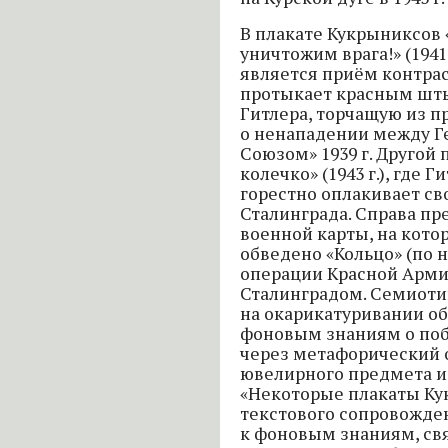
В плакате Кукрыниксов
уничтожим врага!» (194
является приём контрас
протыкает красным шт
Гитлера, торчащую из п
о ненападении между Г
Союзом» 1939 г. Другой 
колечко» (1943 г.), где 
горестно оплакивает св
Сталинграда. Справа пр
военной карты, на кото
обведено «Кольцо» (по 
операции Красной Армии
Сталинградом. Семиотик
на окарикатуривании об
фоновым знаниям о поб
через метафорический о
ювелирного предмета и
«Некоторые плакаты Ку
текстового сопровожде
к фоновым знаниям, с