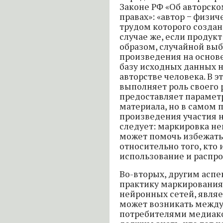
Законе РФ «Об авторск
правах»: «автор − физи
трудом которого создано
случае же, если проду
образом, случайной вы
произведения на основе
базу исходных данных н
авторстве человека. В э
выполняет роль своего 
предоставляет параметр
материала, но в самом 
произведения участия н
следует: маркировка не
может помочь избежать
относительно того, кто 
использование и распр
Во-вторых, другим асп
практику маркирования
нейронных сетей, являе
может возникать между
потребителями медиако