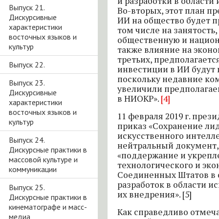
и разработки в области
Выпуск 21.
Во-вторых, этот план пр
Дискурсивные
ИИ на общество будет п
характеристики
том числе на занятость,
восточных языков и
общественную и национ
культур
также влияние на эконо
третьих, предполагаетс
Выпуск 22.
инвестиции в ИИ будут 
поскольку недавние ко
Выпуск 23.
увеличили предполагае
Дискурсивные
в НИОКР».
[4]
характеристики
восточных языков и
11 февраля 2019 г. пре
культур
приказ «Сохранение ли
искусственного интелле
Выпуск 24.
нейтральный документ,
Дискурсные практики в
«поддержание и укрепл
массовой культуре и
технологического и эк
коммуникации
Соединенных Штатов в 
разработок в области и
Выпуск 25.
их внедрения». [5]
Дискурсные практики в
кинематографе и масс-
Как справедливо отмеч
медиа