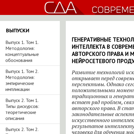
ВЫПУСКИ
ГЕНЕРАТИВНЫЕ ТЕХНОЛ
Выпуск 1. Том 1.
ИНТЕЛЛЕКТА В СОВРЕ
Методология:
АВТОРСКОГО ПРАВА И 
концептуальные
обоснования
НЕЙРОСЕТЕВОГО ПРОД
Выпуск 1. Том 2.
Развитие технологий ис
Методология:
открывает перед соврем
эмпирические
перспективы. Однако сег
импликации
положительными момент
традиционных и генерат
Выпуск 2. Том 1.
встает ряд проблем, свя
Типы дискурсов:
авторского права. В ст
теоретические
законодательные аспект
описания
искусственного интеллек
результатов интеллекту
Выпуск 2. Том 2.
человека для обучения м