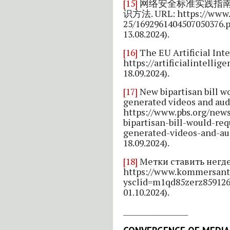
[15]
网络安全标准实践指
识方法. URL: https://www.t
25/1692961404507050376.pd
13.08.2024).
[16]
The EU Artificial Inte
https://artificialintellige
18.09.2024).
[17]
New bipartisan bill wo
generated videos and aud
https://www.pbs.org/news
bipartisan-bill-would-req
generated-videos-and-aud
18.09.2024).
[18]
Метки ставить негде
https://www.kommersant.
ysclid=m1qd85zerz85912
01.10.2024).
__________________