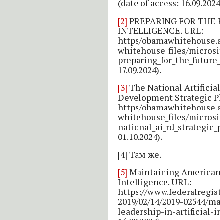
(date of access: 16.09.2024
[2]
PREPARING FOR THE 
INTELLIGENCE. URL:
https/obamawhitehouse.ar
whitehouse_files/micros
preparing_for_the_future_o
17.09.2024).
[3]
The National Artificia
Development Strategic P
https/obamawhitehouse.ar
whitehouse_files/micros
national_ai_rd_strategic_p
01.10.2024).
[4] Там же.
[5]
Maintaining American L
Intelligence. URL:
https://www.federalregis
2019/02/14/2019-02544/m
leadership-in-artificial-i