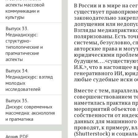
аспекты массовой
В России и в мире на с
коммуникации и
существует правоприме
культуры
законодательно закреп
допущении или недопу
Выпуск 33.
Взгляды медиапрактиков
Медиадискурс:
поляризованы. Есть точк
структурно-
системы, безусловно, 
типологические и
авторские права и могу
прагматические
юридическими пробле
аспекты
будущем. …<существуют 
И.К.>, что в настоящее 
Выпуск 34.
генеративного ИИ, юри
Медиадискурс: взгляд
любые судебные иски об
молодых
исследователей
Вместе с тем, параллел
совершенствованием те
Выпуск 35.
наметилась практика п
Дискурс современных
мероприятий объектов 
массмедиа: аксиология
собственности от индек
и прагматика
данных для машинного 
проводят, к примеру, в
(Shutterstock) и социаль
Архив PDF