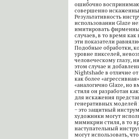
ошибочно воспринимаю
совершенно искаженный 
Результативность инстр
использовании Glaze не
имитировать фирменные
случаев, в то время как
эти показатели равнялис
Подобные обработки, к
уровне пикселей, нево
человеческому глазу, н
этом случае и добавлен
Nightshade в отличие о
как более «агрессивная
«аналогично Glaze, но 
стиля он разработан ка
для искажения предста
генеративных моделей 
− это защитный инстру
художники могут исполь
мимикрии стиля, в то вр
наступательный инстру
могут использовать, ч