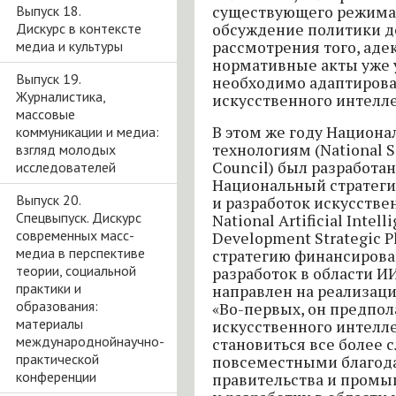
Выпуск 18.
существующего режима 
Дискурс в контексте
обсуждение политики д
медиа и культуры
рассмотрения того, ад
нормативные акты уже у
Выпуск 19.
необходимо адаптирова
Журналистика,
искусственного интеллек
массовые
В этом же году Национа
коммуникации и медиа:
технологиям (National S
взгляд молодых
Council) был разработа
исследователей
Национальный стратеги
Выпуск 20.
и разработок искусстве
Спецвыпуск. Дискурс
National Artificial Intel
современных масс-
Development Strategic P
медиа в перспективе
стратегию финансирова
теории, социальной
разработок в области ИИ
практики и
направлен на реализаци
образования:
«Во-первых, он предпол
материалы
искусственного интелле
международнойнаучно-
становиться все более
практической
повсеместными благод
конференции
правительства и промы