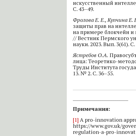
искусственный интеллект
С. 43–49.
Фролова Е. Е., Купчина Е. 
защиты прав на интелл
на примере блокчейн и 
// Вестник Пермского у
науки. 2023. Вып. 3(61). C.
Ястребов О.А.
Правосубъ
лица: Теоретико-метод
Труды Института государ
13. № 2. С. 36–55.
__________________________
Примечания:
[1]
A pro-innovation appro
https://www.gov.uk/gover
regulation-a-pro-innova