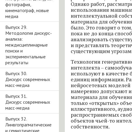
Однако работ, рассмат
фотография,
использования машина
кинематограф, новые
интеллектуальной собст
медиа
материала для обучени
Выпуск 29.
было. Это говорит о том
Методология дискурс-
пока не до конца спосо
анализа:
анализировать существ
междисциплинарные
и представлять теорет
поиски и
существующим угрозам
экспериментальные
Технологии генеративн
результаты
интеллекта – самообуч
используют в качестве 
Выпуск 30.
единиц информации. Ра
Дискурс современных
нейросетевых моделей 
масс-медиа
намеренно допускают и
Выпуск 31.
материала для обучени
Дискурс современных
только «открытых» объе
масс-медиа
иллюстративного, аудио
распространяемых своб
Выпуск 32.
объектов чьей-то инте
Линвгопрагматические
собственности.
и семиотические