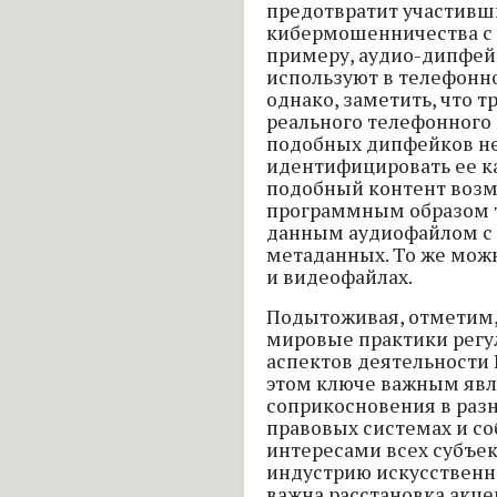
предотвратит участивш
кибермошенничества с 
примеру, аудио-дипфей
используют в телефонн
однако, заметить, что 
реального телефонного
подобных дипфейков не
идентифицировать ее ка
подобный контент возм
программным образом т
данным аудиофайлом с
метаданных. То же можн
и видеофайлах.
Подытоживая, отметим,
мировые практики регу
аспектов деятельности 
этом ключе важным явл
соприкосновения в раз
правовых системах и с
интересами всех субъек
индустрию искусственн
важна расстановка акце