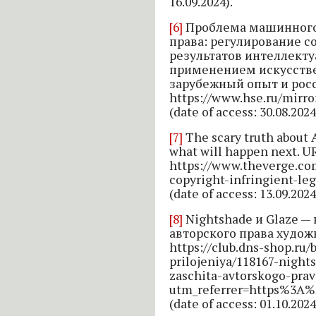
16.09.2024).
[6]
Проблема машинного 
права: регулирование с
результатов интеллекту
применением искусстве
зарубежный опыт и рос
https://www.hse.ru/mirro
(date of access: 30.08.2024
[7]
The scary truth about 
what will happen next. U
https://www.theverge.co
copyright-infringient-leg
(date of access: 13.09.2024
[8]
Nightshade и Glaze — 
авторского права худож
https://club.dns-shop.ru/b
prilojeniya/118167-night
zaschita-avtorskogo-prav
utm_referrer=https%3A
(date of access: 01.10.2024