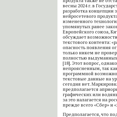
продукта также не отст
весны 2024 г. в Государ
разработка концепции 
нейросетевого продукта
измененного технология
упомянутых ранее зако
Европейского союза, Ки
обсуждает возможности
текстового контента: «
опасность появления о
только никем не провер
полностью выдуманных 
[18]. Этот вопрос, однак
непроясненным, так как
программной возможно
текстовые данные на у
сегодня нет. Маркировк
предполагается априор
графических или водяны
за это налагается на р
прежде всего «Сбер» и «
Предполагается, что п