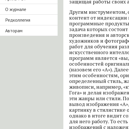
защищая работы своих а
О журнале
Другим инструментом,
контент от индексации 
Редколлегия
программные продукты т
задача которых состоит
Авторам
произведения и авторск
художников и фотограф
работ для обучения ра
искусственного интелле
программ является «вы
особенностей оригинал
(назовем его «А»). Дал
этим особенностям, ори
определенный стиль, ж
живописи, например, «к
Гога» и делая изображе
эти жанры или стили. П
вывод изображения «А»
картинку в стилистике 
однако в итоге видит 
для него работу. То ест
изображений с наложен