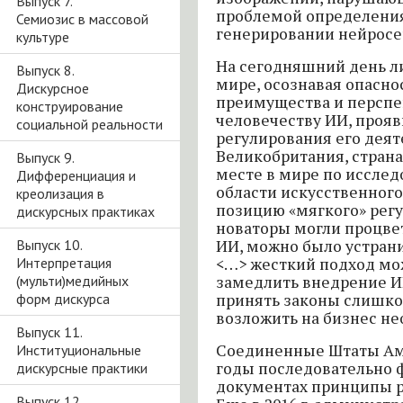
Выпуск 7.
проблемой определения
Семиозис в массовой
генерировании нейросе
культуре
На сегодняшний день л
Выпуск 8.
мире, осознавая опасно
Дискурсное
преимущества и перспе
конструирование
человечеству ИИ, прояв
социальной реальности
регулирования его деяте
Великобритания, страна
Выпуск 9.
месте в мире по исслед
Дифференциация и
области искусственного
креолизация в
позицию «мягкого» рег
дискурсных практиках
новаторы могли процвет
Выпуск 10.
ИИ, можно было устрани
Интерпретация
<…> жесткий подход мо
(мульти)медийных
замедлить внедрение И
форм дискурса
принять законы слишко
возложить на бизнес не
Выпуск 11.
Соединенные Штаты Ам
Институциональные
годы последовательно 
дискурсные практики
документах принципы р
Выпуск 12.