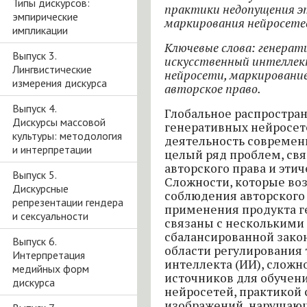
Типы дискурсов:
практики недопущения эт
эмпирические
маркирования нейросете
импликации
Ключевые слова: генерат
Выпуск 3.
искусственный интеллек
Лингвистические
нейросети, маркирование
измерения дискурса
авторское право.
Выпуск 4.
Глобальное распростра
Дискурсы массовой
генеративных нейросет
культуры: методология
деятельность совреме
и интерпретации
целый ряд проблем, св
авторского права и эти
Выпуск 5.
Сложности, которые воз
Дискурсные
соблюдения авторского 
репрезентации гендера
применения продукта г
и сексуальности
связаны с несколькими
сбалансированной зако
Выпуск 6.
области регулирования 
Интерпретация
интеллекта (ИИ), слож
медийных форм
источников для обучен
дискурса
нейросетей, практикой 
изображений, нарушающи