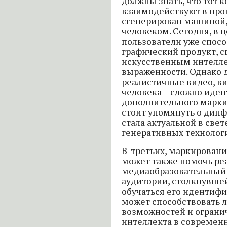
должны знать, что тот к
взаимодействуют в про
сгенерирован машиной,
человеком. Сегодня, в 
пользователи уже спос
графический продукт, 
искусственным интеллек
выраженности. Однако д
реалистичные видео, в
человека – сложно иде
дополнительного марки
стоит упомянуть о дипф
стала актуальной в свет
генеративных технолог
В-третьих, маркировани
может также помочь ре
медиаобразовательный 
аудитории, столкнувше
обучаться его идентифи
может способствовать
возможностей и ограни
интеллекта в современ