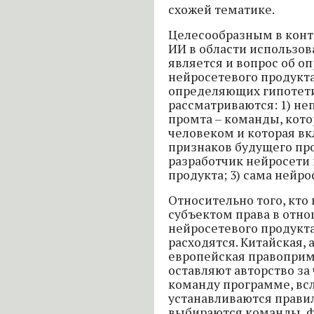
схожей тематике.
Целесообразным в конте
ИИ в области использо
является и вопрос об о
нейросетевого продукта
определяющих гипотети
рассматриваются: 1) н
промта – команды, кото
человеком и которая вк
признаков будущего про
разработчик нейросети
продукта; 3) сама нейро
Относительно того, кто 
субъектом права в отн
нейросетевого продукта
расходятся. Китайская,
европейская правопри
оставляют авторство з
команду программе, вс
устанавливаются прави
выбираются команды, ф