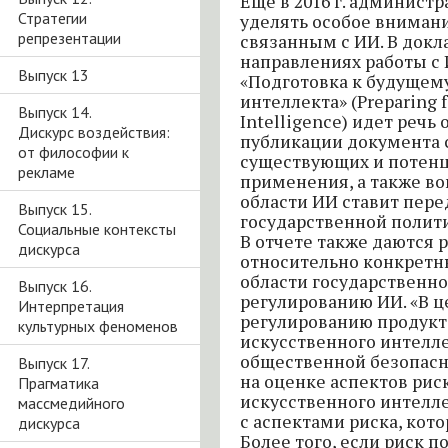
Еще в 2016 г. админист
Стратегии
уделять особое внимани
репрезентации
связанным с ИИ. В докл
направлениях работы с
Выпуск 13
«Подготовка к будущем
интеллекта» (Preparing fo
Выпуск 14.
Intelligence) идет речь
Дискурс воздействия:
публикации документа 
от философии к
существующих и потенц
рекламе
применения, а также во
области ИИ ставит пер
Выпуск 15.
государственной полит
Социальные контексты
В отчете также даются
дискурса
относительно конкретн
области государственн
Выпуск 16.
регулированию ИИ. «В ц
Интерпретация
регулированию продукт
культурных феноменов
искусственного интелл
общественной безопасн
Выпуск 17.
на оценке аспектов рис
Прагматика
искусственного интелле
массмедийного
с аспектами риска, кот
дискурса
Более того, если риск 