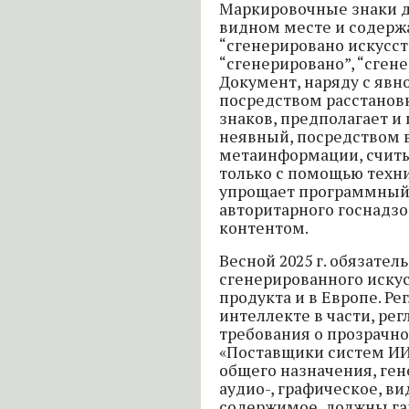
Маркировочные знаки д
видном месте и содерж
“сгенерировано искусс
“сгенерировано”, “сгене
Документ, наряду с яв
посредством расстанов
знаков, предполагает и
неявный, посредством 
метаинформации, счит
только с помощью техни
упрощает программный 
авторитарного госнадз
контентом.
Весной 2025 г. обязате
сгенерированного иску
продукта и в Европе. Р
интеллекте в части, р
требования о прозрачно
«Поставщики систем ИИ
общего назначения, ге
аудио-, графическое, ви
содержимое, должны га