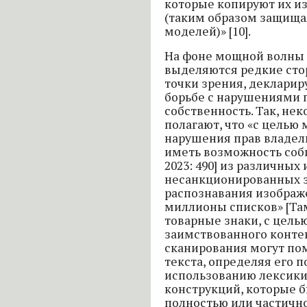
которые копируют их из
(таким образом защищая
моделей)» [10].
На фоне мощной волны 
выделяются редкие ст
точки зрения, деклари
борьбе с нарушениями 
собственность. Так, не
полагают, что «с целью
нарушения прав владе
иметь возможность соб
2023: 490] из различных
несанкционированных 
распознавания изображ
миллионы списков» [Там
товарные знаки, с цель
заимствованного конте
сканирования могут пом
текста, определяя его 
использованию лексики
конструкций, которые б
полностью или частично