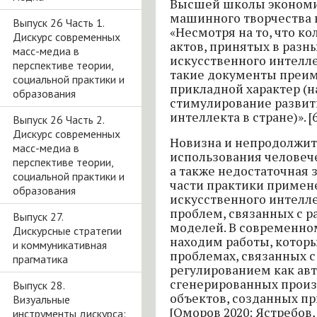
Высшей школы экономи
машинного творчества 
Выпуск 26 Часть 1.
«Несмотря на то, что к
Дискурс современных
актов, принятых в разн
масс-медиа в
искусственного интелле
перспективе теории,
такие документы преим
социальной практики и
прикладной характер (
образования
стимулирование развит
интеллекта в стране)». [6
Выпуск 26 Часть 2.
Дискурс современных
Новизна и непродолжит
масс-медиа в
использования человеч
перспективе теории,
а также недостаточная 
социальной практики и
части практики примен
образования
искусственного интелл
проблем, связанных с 
Выпуск 27.
моделей. В современно
Дискурсные стратегии
находим работы, котор
и коммуникативная
проблемах, связанных 
прагматика
регулированием как а
сгенерированных произ
Выпуск 28.
объектов, созданных пр
Визуальные
[Оморов 2020; Ястребов, 2
инструменты дискурса: